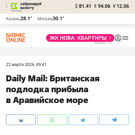
забронируй
$
81.41
€
94.06
¥
12.06
валюту
28.1°
30.1°
Казань
Москва
22 марта 2026, 09:41
Daily Mail: Британская
подлодка прибыла
в Аравийское море