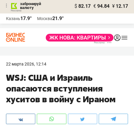
забронируй
$
82.17
€
94.84
¥
12.17
валюту
17.9°
21.9°
Казань
Москва
22 марта 2026, 12:14
WSJ: США и Израиль
опасаются вступления
хуситов в войну с Ираном