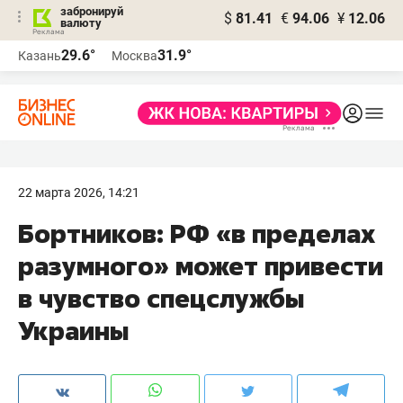
забронируй
$
81.41
€
94.06
¥
12.06
валюту
29.6°
31.9°
Казань
Москва
22 марта 2026, 14:21
Бортников: РФ «в пределах
разумного» может привести
в чувство спецслужбы
Украины