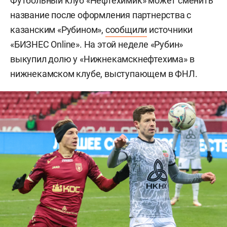
Футбольный клуб «Нефтехимик» может сменить
название после оформления партнерства с
казанским «Рубином»,
сообщили
источники
«БИЗНЕС Online». На этой неделе «Рубин»
выкупил долю у «Нижнекамскнефтехима» в
нижнекамском клубе, выступающем в ФНЛ.