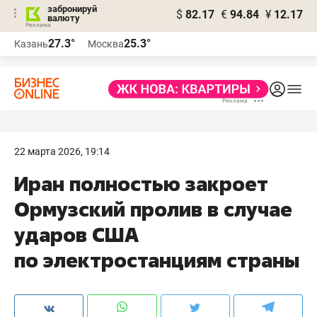
забронируй
$
82.17
€
94.84
¥
12.17
валюту
27.3°
25.3°
Казань
Москва
22 марта 2026, 19:14
Иран полностью закроет
Ормузский пролив в случае
ударов США
по электростанциям страны