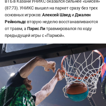
ВТБ в Казани УНИКС оказался сильнее «Енисея»
(87:73). УНИКС вышел на паркет сразу без трех
основных игроков:
Алексей Швед
и
Джален
Рейнольдс
вторую неделю восстанавливаются
от травм, а
Пэрис Ли
травмировался по ходу
предыдущей игры с «Пармой».