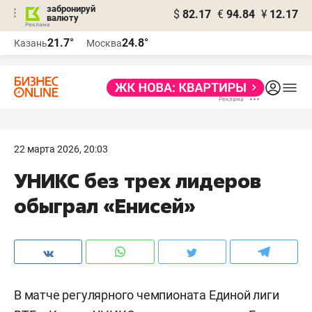
забронируй
$
82.17
€
94.84
¥
12.17
валюту
21.7°
24.8°
Казань
Москва
22 марта 2026, 20:03
УНИКС без трех лидеров
обыграл «Енисей»
В матче регулярного чемпионата Единой лиги