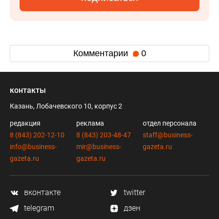
Комментарии
0
контакты
Казань, Лобачевского 10, корпус 2
редакция
реклама
отдел персонала
8 (843) 202-12-10
8 (843) 203-48-47
staff@business-
info@business-
mir@business-
gazeta.ru
gazeta.ru
gazeta.ru
вконтакте
twitter
telegram
дзен