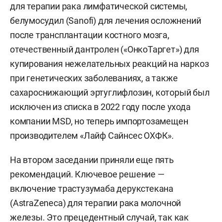
для терапии рака лимфатической системы,
белумосудил (Sanofi) для лечения осложнений
после трансплантации костного мозга,
отечественный дантролен («ОнкоТаргет») для
купирования нежелательных реакций на наркоз
при генетических заболеваниях, а также
сахароснижающий эртуглифлозин, который был
исключен из списка в 2022 году после ухода
компании MSD, но теперь импортозамещен
производителем «Лайф Сайнсес ОХФК».
На втором заседании приняли еще пять
рекомендаций. Ключевое решение —
включение трастузумаба дерукстекана
(AstraZeneca) для терапии рака молочной
железы. Это прецедентный случай, так как