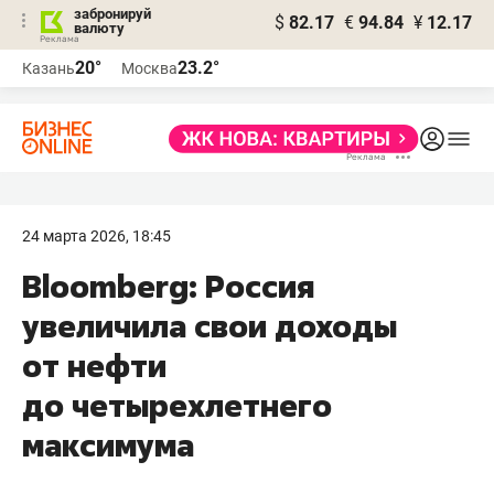
забронируй
$
82.17
€
94.84
¥
12.17
валюту
20°
23.2°
Казань
Москва
24 марта 2026, 18:45
Bloomberg: Россия
увеличила свои доходы
от нефти
до четырехлетнего
максимума