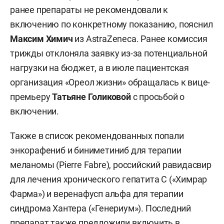
ранее препараты не рекомендовали к
включению по конкретному показанию, пояснил
Максим Химич
из AstraZeneca. Ранее комиссия
трижды отклоняла заявку из-за потенциальной
нагрузки на бюджет, а в июле пациентская
организация «Ореол жизни» обращалась к вице-
премьеру
Татьяне Голиковой
с просьбой о
включении.
Также в список рекомендованных попали
энкорафениб и биниметиниб для терапии
меланомы (Pierre Fabre), российский равидасвир
для лечения хронического гепатита С («Химрар
Фарма») и веренафусп альфа для терапии
синдрома Хантера («Генериум»). Последний
препарат также предложили включить в