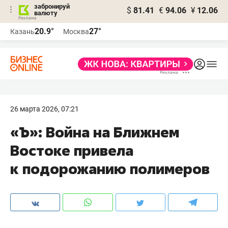
забронируй
$
81.41
€
94.06
¥
12.06
валюту
20.9°
27°
Казань
Москва
26 марта 2026, 07:21
«Ъ»: Война на Ближнем
Востоке привела
к подорожанию полимеров