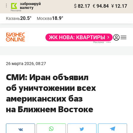
забронируй
$
82.17
€
94.84
¥
12.17
валюту
20.5°
18.9°
Казань
Москва
26 марта 2026, 08:27
СМИ: Иран объявил
об уничтожении всех
американских баз
на Ближнем Востоке