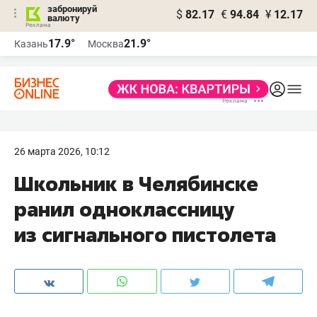
забронируй
$
82.17
€
94.84
¥
12.17
валюту
17.9°
21.9°
Казань
Москва
26 марта 2026, 10:12
Школьник в Челябинске
ранил одноклассницу
из сигнального пистолета