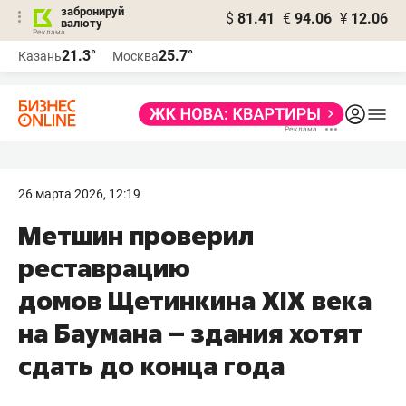
забронируй
$
81.41
€
94.06
¥
12.06
валюту
21.3°
25.7°
Казань
Москва
26 марта 2026, 12:19
Метшин проверил
реставрацию
домов Щетинкина XIX века
на Баумана – здания хотят
сдать до конца года