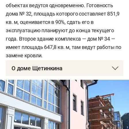
объектах ведутся одновременно. Готовность
дома № 32, площадь которого составляет 851,9
кв. м, оценивается в 90%, сдать его в
эксплуатацию планируют до конца текущего
года. Второе здание комплекса — дом № 34 —
имеет площадь 647,8 кв. м, там ведут работы по
замене кровли.
О доме Щетинкина
Дом Щетинкина — один из характерных
образцов жилой архитектуры первой половины
XIX века. Первоначальный объем здания
построен в 1843 году по проекту губернского
архитектора Казани Фомы Петонди. Позднее, в
1857-м, здание было реконструировано.