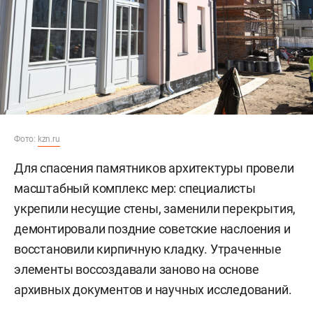
Дом формировался как комплекс из нескольких
объемов. Основной корпус, квадратный в плане,
располагался по красной линии улицы и имел
два этажа со стороны главного фасада. Со
стороны двора находился антресольный этаж. В
глубине участка располагался второй,
вытянутый корпус меньшего объема.
Фото:
kzn.ru
Для спасения памятников архитектуры провели
масштабный комплекс мер: специалисты
укрепили несущие стены, заменили перекрытия,
демонтировали поздние советские наслоения и
восстановили кирпичную кладку. Утраченные
элементы воссоздавали заново на основе
архивных документов и научных исследований.