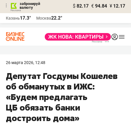
забронируй
$
82.17
€
94.84
¥
12.17
валюту
17.3°
22.2°
Казань
Москва
26 марта 2026, 12:48
Депутат Госдумы Кошелев
об обманутых в ИЖС:
«Будем предлагать
ЦБ обязать банки
достроить дома»