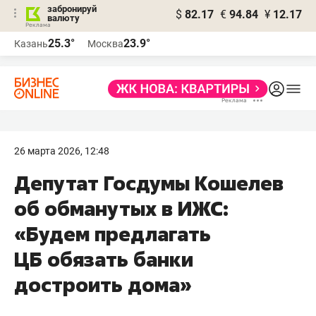
забронируй
$
82.17
€
94.84
¥
12.17
валюту
25.3°
23.9°
Казань
Москва
26 марта 2026, 12:48
Депутат Госдумы Кошелев
об обманутых в ИЖС:
«Будем предлагать
ЦБ обязать банки
достроить дома»