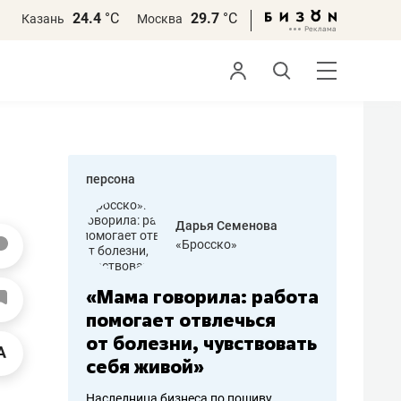
24.4
°С
29.7
°С
Казань
Москва
персона
бодец
Дарья Семенова
 решения»
«Бросско»
«Мама говорила: работа
«Не зна
вообще,
помогает отвлечься
правил,
от болезни, чувствовать
потерят
себя живой»
полгода
ирмы
Наследница бизнеса по пошиву
Как бизнесу 