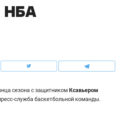
и НБА
рынки, почему надо знать аксакалов и
о трехкратном росте це
чем интересен Оман?
клиентах и чудных запр
онца сезона с защитником
Ксавьером
ресс-служба баскетбольной команды.
ндуем
Рекомендуем
ка, рок-концерт
«Прорывы случались к
н с чак-чаком: как
30 метров»: как «Водо
делеевске прошла
лечит подземные арте