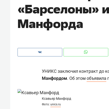
«Барселоны» 
Манфорда
УНИКС заключил контракт до к
Манфордом
. Об этом
объявила
п
Рекомендуем
Рекоме
и Face
Опыт выживания в дикой
Мекси
Ксавьер Манфорд
 будет
природе, работа
и ваго
Фото:
unics.ru
ва»
с ментальным и физическим
в Мен