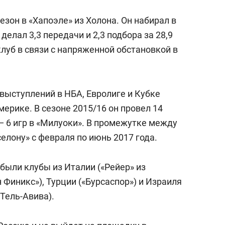
а Героев»
Казани
зон в «Хапоэле» из Холона. Он набирал в
делал 3,3 передачи и 2,3 подбора за 28,9
луб в связи с напряженной обстановкой в
выступлений в НБА, Евролиге и Кубке
мерике. В сезоне 2015/16 он провел 14
— 6 игр в «Милуоки». В промежутке между
селону» с февраля по июнь 2017 года.
ыли клубы из Италии («Рейер» из
 Финикс»), Турции («Бурсаспор») и Израиля
 Тель-Авива).