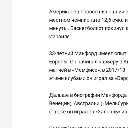
состоянием как основа
«Гонк
антихрупких команд
Американец провел нынешний се
местном чемпионате 12,6 очка и 
минуты. Баскетболист покинул к
Израиле.
33-летний Манфорд имеет опыт 
Европы. Он начинал карьеру в А
матчей в «Мемфисе», в 2017/18 
этими клубами он играл за «Бар
Дальше в биографии Манфорда б
Венеции), Австралии («Мельбурн
(также он играл за «Хапоэль» из