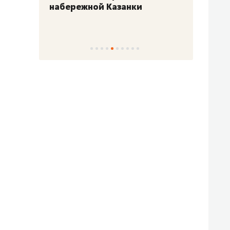
набережной Казанки
«Барк
«Рез