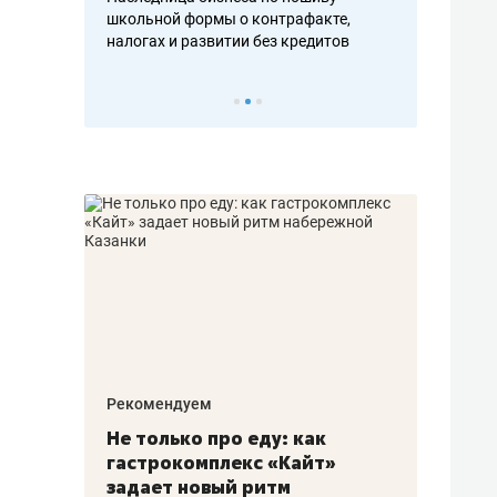
н, дотошных
школьной формы о контрафакте,
рынки, почем
осах мастеров
налогах и развитии без кредитов
чем интересе
Рекомендуем
Рекоме
аждые
Не только про еду: как
Элитн
канал»
гастрокомплекс «Кайт»
и бре
рии
задает новый ритм
гаран