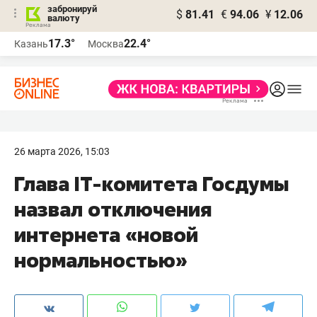
забронируй
$
81.41
€
94.06
¥
12.06
валюту
17.3°
22.4°
Казань
Москва
26 марта 2026, 15:03
Глава IT-комитета Госдумы
назвал отключения
интернета «новой
нормальностью»