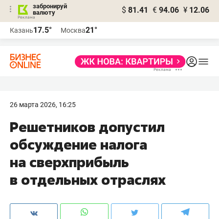
забронируй
$
81.41
€
94.06
¥
12.06
валюту
17.5°
21°
Казань
Москва
26 марта 2026, 16:25
Решетников допустил
обсуждение налога
на сверхприбыль
в отдельных отраслях