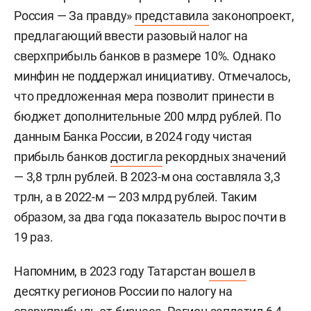
который был введен в 2023 году. Налог
Россия — За правду»
представила
законопроект,
заплатили компании, чья средняя доналоговая
предлагающий ввести разовый налог на
величина прибыли за 2021 и 2022 годы
сверхприбыль банков в размере 10%. Однако
превысила 1 млрд рублей. Глава минфина
минфин не поддержал инициативу. Отмечалось,
Антона Силуанов
в конце 2023-го говорил, что с
что предложенная мера позволит принести в
налога бюджет получил порядка 315 рублей.
бюджет дополнительные 200 млрд рублей. По
данным Банка России, в 2024 году чистая
прибыль банков
достигла
рекордных значений
— 3,8 трлн рублей. В 2023-м она составляла 3,3
трлн, а в 2022-м — 203 млрд рублей. Таким
образом, за два года показатель вырос почти в
19 раз.
Напомним, в 2023 году Татарстан
вошел
в
десятку регионов России по налогу на