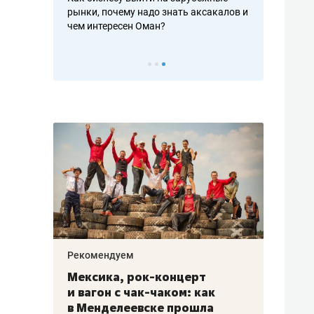
рафакте,
рынки, почему надо знать аксакалов и
о трехкратно
кредитов
чем интересен Оман?
клиентах и ч
Рекомендуем
Рекоме
ой
Мексика, рок-концерт
«Прор
и вагон с чак-чаком: как
30 ме
еским
в Менделеевске прошла
лечит