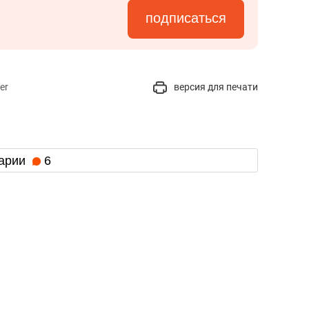
подписаться
er
версия для печати
арии
6