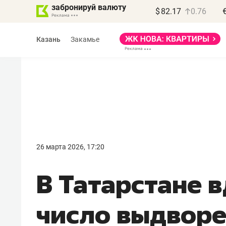
забронируй валюту
$
82.17
0.76
Казань
Закамье
Василь Мазитов
МАРТ
26 марта 2026, 17:20
«Не зная местных
В Татарстане 
правил, бизнес может
потерять минимум
число выдворе
полгода»
Как бизнесу выйти на зарубежные