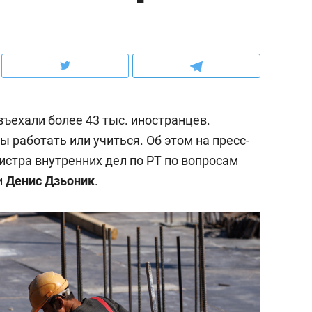
ов и
о трехкратном росте цен, дотошных
школьной формы о конт
клиентах и чудных запросах мастеров
налогах и развитии без 
въехали более 43 тыс. иностранцев.
ы работать или учиться. Об этом на пресс-
стра внутренних дел по РТ по вопросам
и
Денис Дзьоник
.
ндуем
Рекомендуем
мер до квартиры и Face
Опыт выживания в дик
сто ключа: какой будет
природе, работа
асность в ЖК «Нова»
с ментальным и физич