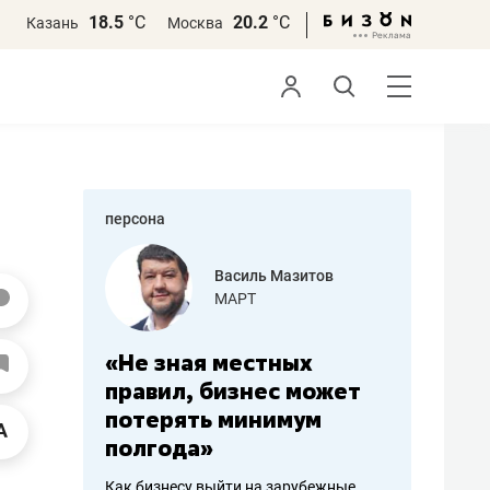
18.5
°С
20.2
°С
Казань
Москва
персона
еменова
Василь Мазитов
»
МАРТ
а: работа
«Не зная местных
«Мне лу
ечься
правил, бизнес может
не зара
вствовать
потерять минимум
чем пот
полгода»
репутац
пошиву
Как бизнесу выйти на зарубежные
Владелец от