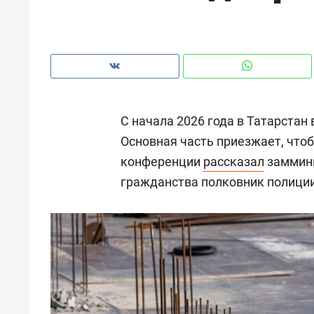
рынки, почему надо знать аксакал
чем интересен Оман?
С начала 2026 года в Татарстан 
Основная часть приезжает, чтоб
конференции
рассказал
заммини
гражданства полковник полици
Рекомендуем
Рекоме
Как ГК «МИР ГРУПП» и ВТБ
150 ка
создают оазис жилого
ID вме
комфорта под Казанью
безоп