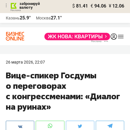
забронируй
$
81.41
€
94.06
¥
12.06
валюту
25.9°
27.1°
Казань
Москва
26 марта 2026, 22:07
Вице-спикер Госдумы
о переговорах
с конгрессменами: «Диалог
на руинах»