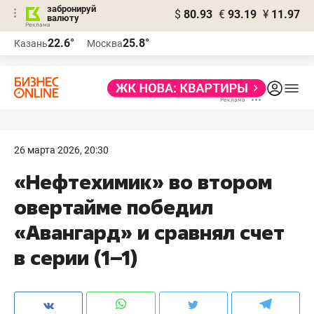
забронируй
$
80.93
€
93.19
¥
11.97
валюту
22.6°
25.8°
Казань
Москва
26 марта 2026, 20:30
«Нефтехимик» во втором
овертайме победил
«Авангард» и сравнял счет
в серии (1–1)