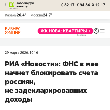
забронируй
$
82.17
€
94.84
¥
12.17
валюту
26.4°
24.7°
Казань
Москва
29 марта 2026, 10:16
РИА «Новости»: ФНС в мае
начнет блокировать счета
россиян,
не задекларировавших
доходы