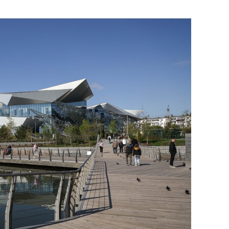
янием как основа
«Гонка Героев»
рупких команд