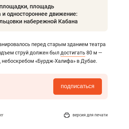
площадки, площадь
 и одностороннее движение:
ольцовки набережной Кабана
анировалось перед старым зданием театра
Подъем струй должен был
достигать
80 м —
д небоскребом «Бурдж-Халифа» в Дубае.
подписаться
er
версия для печати