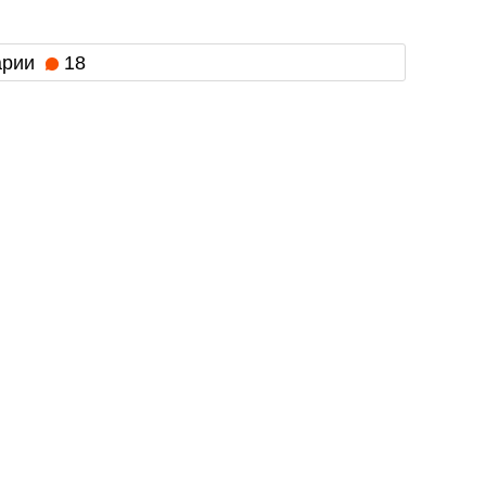
арии
18