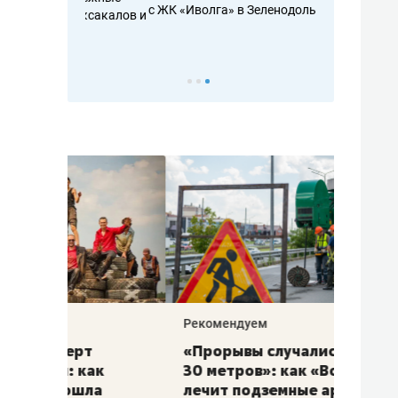
с ЖК «Иволга» в Зеленодольске
ть аксакалов и
школьной фор
налогах и раз
Рекомендуем
Рекоме
«Прорывы случались каждые
Не то
к
30 метров»: как «Водоканал»
гастр
а
лечит подземные артерии
задае