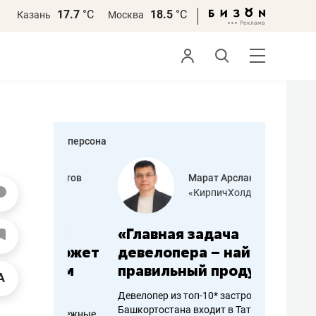
17.7
°С
18.5
°С
Казань
Москва
персона
азитов
Марат Арсланов
«КирпичХолдинг»
ных
«Главная задача
«Мама г
 может
девелопера – найти
помогае
мум
правильный продукт»
от болез
себя жи
Девелопер из топ-10* застройщиков
Башкортостана входит в Татарстан
арубежные
Наследница б