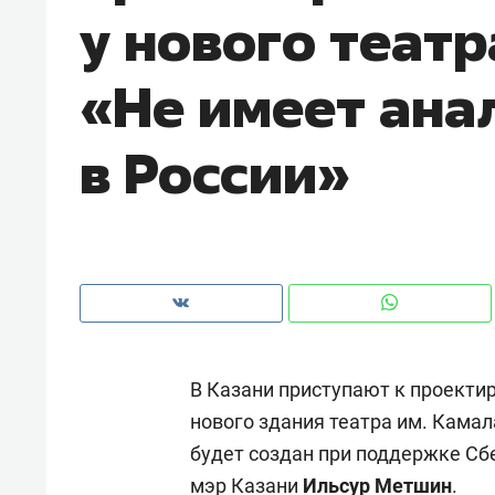
у нового театр
с ЖК «Иволга» в Зеленодольске
«Не имеет ана
в России»
В Казани приступают к проекти
Рекомендуем
Рекоме
нового здания театра им. Камал
«В банкротствах сегодня
Опыт 
будет создан при поддержке Сб
ищут не активы, а людей,
приро
которые ими управляли. Они
с мен
мэр Казани
Ильсур Метшин
.