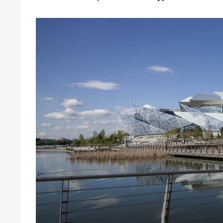
отвечают личным
состо
имуществом!»
антих