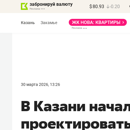
забронируй валюту
$
80.93
-0.20
Казань
Закамье
Марат Арсланов
«КирпичХолдинг»
30 марта 2026, 13:26
«Главная задача
В Казани нача
девелопера – найти
правильный продукт»
проектироват
Девелопер из топ-10* застройщико
Башкортостана входит в Татарстан