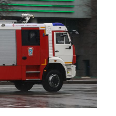
состоянием как основа
антихрупких команд