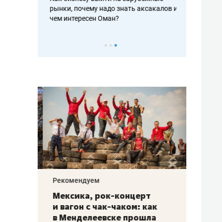
рафакте,
рынки, почему надо знать аксакалов и
о трехкратно
кредитов
чем интересен Оман?
клиентах и ч
Рекомендуем
Рекоме
ой
Мексика, рок-концерт
«Прор
и вагон с чак-чаком: как
30 ме
еским
в Менделеевске прошла
лечит