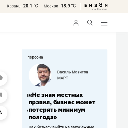
20.1
°С
18.9
°С
Казань
Москва
персона
еменова
Василь Мазитов
»
МАРТ
а: работа
«Не зная местных
«Мне лу
ечься
правил, бизнес может
не зара
вствовать
потерять минимум
чем пот
полгода»
репутац
пошиву
Как бизнесу выйти на зарубежные
Владелец от