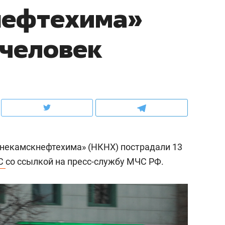
нефтехима»
ов и
о трехкратном росте цен, дотошных
школьной формы о конт
клиентах и чудных запросах мастеров
налогах и развитии без 
 человек
жнекамскнефтехима» (НКНХ) пострадали 13
С
со ссылкой на пресс-службу МЧС РФ.
ндуем
Рекомендуем
мер до квартиры и Face
Опыт выживания в дик
сто ключа: какой будет
природе, работа
асность в ЖК «Нова»
с ментальным и физич