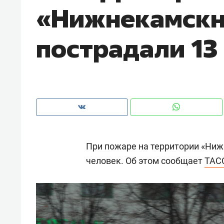
«Нижнекамск
рынки, почему надо знать аксакал
чем интересен Оман?
пострадали 13
При пожаре на территории «Ни
человек. Об этом сообщает
ТАС
Рекомендуем
Рекоме
Как ГК «МИР ГРУПП» и ВТБ
150 ка
создают оазис жилого
ID вме
комфорта под Казанью
безоп