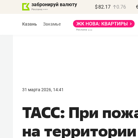
забронируй валюту
$
82.17
0.76
Казань
Закамье
Василь Мазитов
МАРТ
31 марта 2026, 14:41
«Не зная местных
ТАСС: При пож
правил, бизнес может
потерять минимум
на территории
полгода»
Как бизнесу выйти на зарубежные