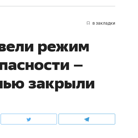
в закладки
ввели режим
пасности –
нью закрыли