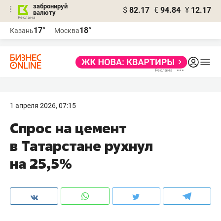
забронируй
$
82.17
€
94.84
¥
12.17
валюту
17°
18°
Казань
Москва
1 апреля 2026, 07:15
Спрос на цемент
в Татарстане рухнул
на 25,5%