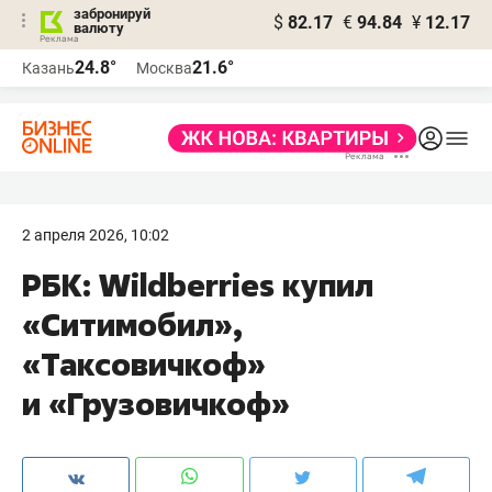
забронируй
$
82.17
€
94.84
¥
12.17
валюту
24.8°
21.6°
Казань
Москва
2 апреля 2026, 10:02
РБК: Wildberries купил
«Ситимобил»,
«Таксовичкоф»
и «Грузовичкоф»