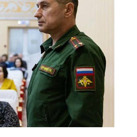
состоянием как основа
антихрупких команд