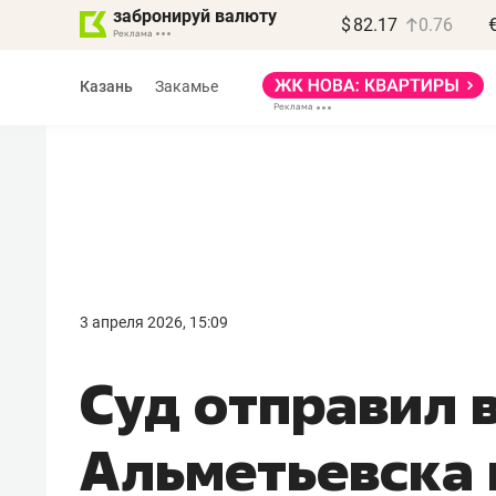
забронируй валюту
$
82.17
0.76
Казань
Закамье
Василь Мазитов
МАРТ
3 апреля 2026, 15:09
«Не зная местных
Суд отправил 
правил, бизнес может
потерять минимум
Альметьевска
полгода»
Как бизнесу выйти на зарубежные