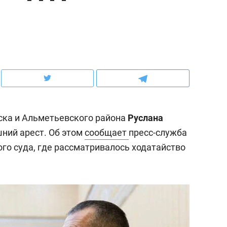
ов и
о трехкратном росте цен, дотошных
школьной формы о конт
клиентах и чудных запросах мастеров
налогах и развитии без 
ска и Альметьевского района
Руслана
ний арест. Об этом
сообщает
пресс-служба
го суда, где рассматривалось ходатайство
ндуем
Рекомендуем
мер до квартиры и Face
Опыт выживания в дик
сто ключа: какой будет
природе, работа
асность в ЖК «Нова»
с ментальным и физич