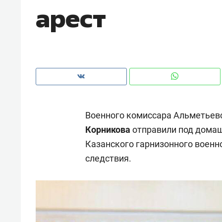
арест
рынки, почему надо знать аксакал
чем интересен Оман?
Военного комиссара Альметьев
Корникова
отправили под домаш
Казанского гарнизонного военно
следствия.
Рекомендуем
Рекоме
Как ГК «МИР ГРУПП» и ВТБ
150 ка
создают оазис жилого
ID вме
комфорта под Казанью
безоп