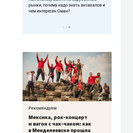
рафакте,
рынки, почему надо знать аксакалов и
о трехкратно
кредитов
чем интересен Оман?
клиентах и ч
Рекомендуем
Рекоме
ой
Мексика, рок-концерт
«Прор
и вагон с чак-чаком: как
30 ме
еским
в Менделеевске прошла
лечит