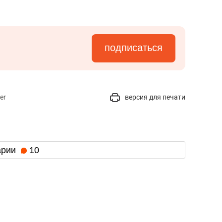
подписаться
er
версия для печати
арии
10