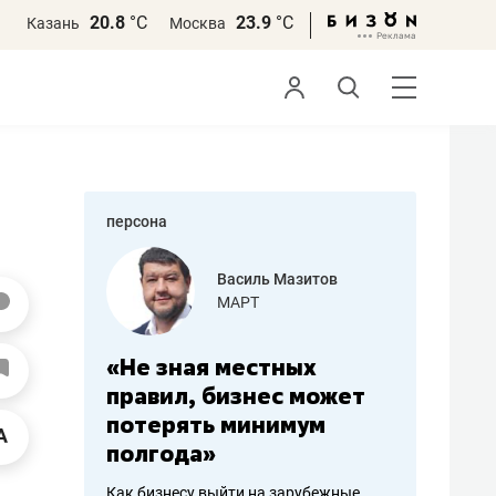
20.8
°С
23.9
°С
Казань
Москва
персона
еменова
Василь Мазитов
»
МАРТ
а: работа
«Не зная местных
«Мне лу
ечься
правил, бизнес может
не зара
вствовать
потерять минимум
чем пот
полгода»
репутац
пошиву
Как бизнесу выйти на зарубежные
Владелец от