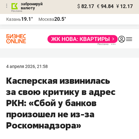
забронируй
$
82.17
€
94.84
¥
12.17
валюту
19.1°
20.5°
Казань
Москва
4 апреля 2026, 21:58
Касперская извинилась
за свою критику в адрес
РКН: «Сбой у банков
произошел не из-за
Роскомнадзора»