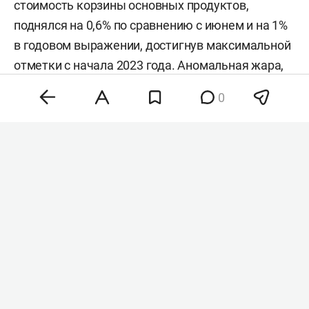
стоимость корзины основных продуктов,
поднялся на 0,6% по сравнению с июнем и на 1%
в годовом выражении, достигнув максимальной
отметки с начала 2023 года. Аномальная жара,
нестабильность на энергетических рынках и
0
геополитическая напряженность разогнали
цены на зерно, сахар и растительные масла,
тогда как мясо и молочка подешевели. Об этом
сообщила
продовольственная и
сельскохозяйственная организация ООН (FAO).