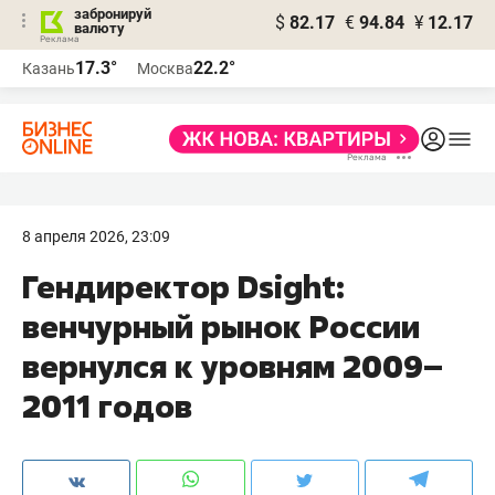
забронируй
$
82.17
€
94.84
¥
12.17
валюту
17.3°
22.2°
Казань
Москва
8 апреля 2026, 23:09
Гендиректор Dsight:
венчурный рынок России
вернулся к уровням 2009–
2011 годов