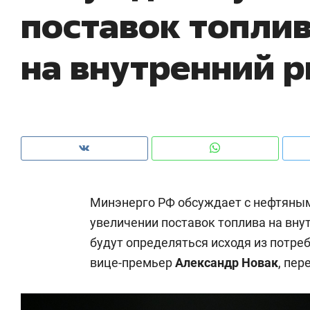
поставок топли
рынки, почему надо знать аксакалов и
о 
чем интересен Оман?
кл
на внутренний 
Минэнерго РФ обсуждает с нефтяны
увеличении поставок топлива на вн
будут определяться исходя из потре
Рекомендуем
Рекомендуем
вице-премьер
Александр Новак
, пер
Как ГК «МИР ГРУПП» и ВТБ
150 камер 
создают оазис жилого
ID вместо 
комфорта под Казанью
безопаснос