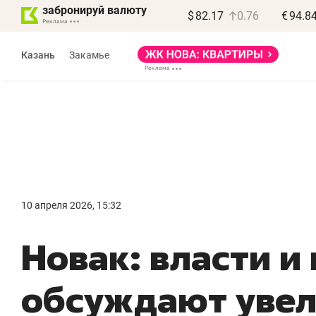
забронируй валюту
$
82.17
0.76
€
94.8
Казань
Закамье
Василь Мазитов
МАРТ
10 апреля 2026, 15:32
«Не зная местных
«
Новак: власти и
правил, бизнес может
н
потерять минимум
ч
обсуждают увел
полгода»
р
Как бизнесу выйти на зарубежные
Вл