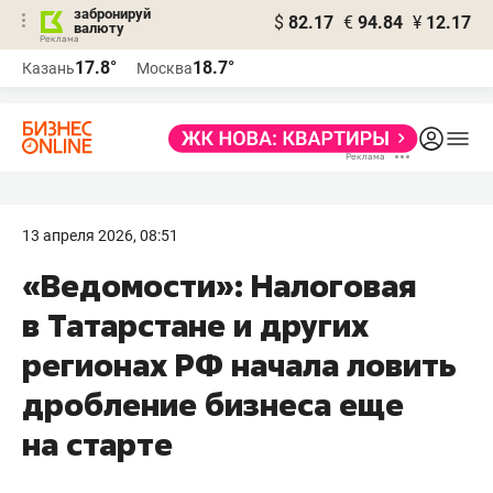
забронируй
$
82.17
€
94.84
¥
12.17
валюту
17.8°
18.7°
Казань
Москва
13 апреля 2026, 08:51
«Ведомости»: Налоговая
в Татарстане и других
регионах РФ начала ловить
дробление бизнеса еще
на старте