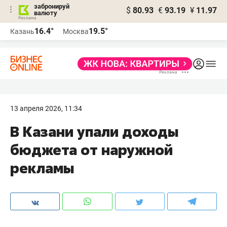
забронируй
$
80.93
€
93.19
¥
11.97
валюту
16.4°
19.5°
Казань
Москва
13 апреля 2026, 11:34
В Казани упали доходы
бюджета от наружной
рекламы