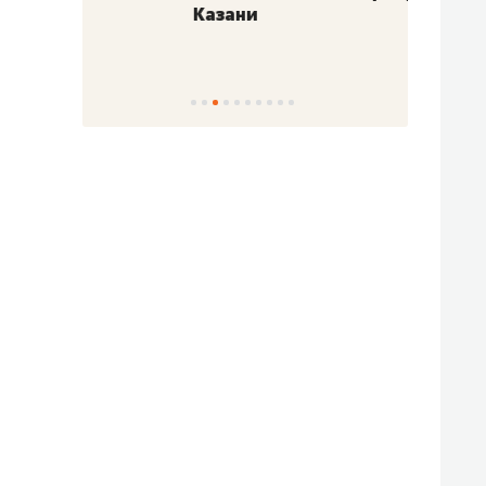
Казани
набер