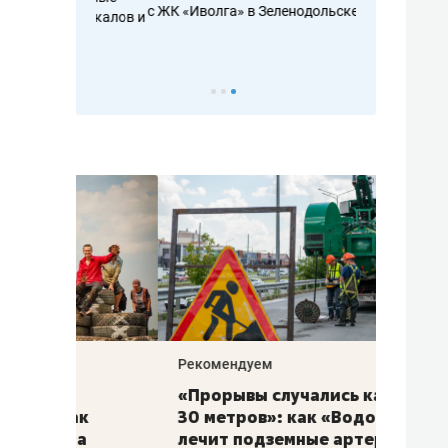
с ЖК «Иволга» в Зеленодольске
ть аксакалов и
школьной фор
налогах и раз
Рекомендуем
Рекоме
«Прорывы случались каждые
Не то
к
30 метров»: как «Водоканал»
гастр
а
лечит подземные артерии
задае