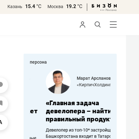
15.4
°С
19.2
°С
Казань
Москва
персона
азитов
Марат Арсланов
«КирпичХолдинг»
ных
«Главная задача
«Мама г
 может
девелопера – найти
помогае
мум
правильный продукт»
от болез
себя жи
Девелопер из топ-10* застройщиков
Башкортостана входит в Татарстан
арубежные
Наследница б