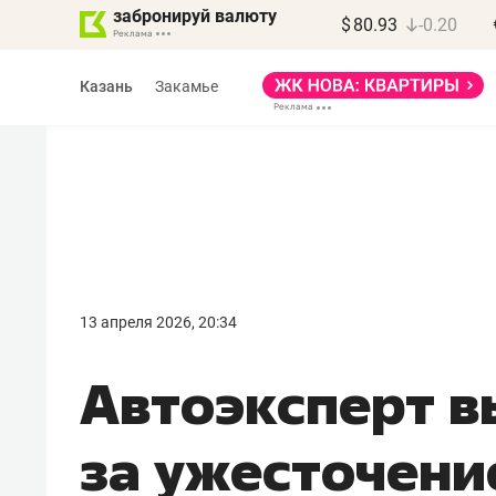
забронируй валюту
$
80.93
-0.20
Казань
Закамье
Марат Арсланов
«КирпичХолдинг»
13 апреля 2026, 20:34
«Главная задача
Автоэксперт в
девелопера – найти
правильный продукт»
за ужесточени
Девелопер из топ-10* застройщико
Башкортостана входит в Татарстан