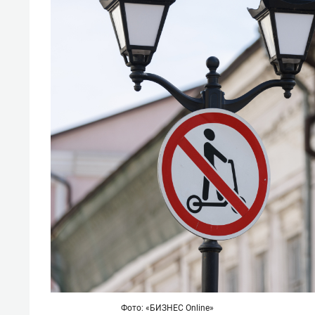
отвечают личным
состо
имуществом!»
антих
Фото: «БИЗНЕС Online»