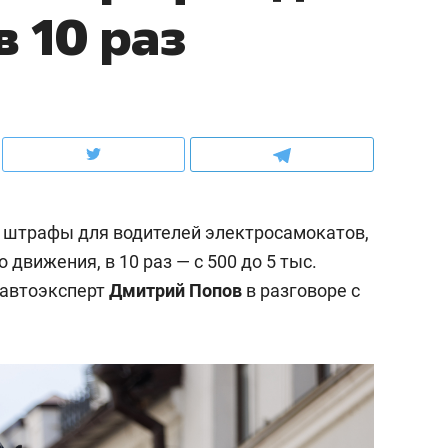
 10 раз
школьной формы о контрафакте,
рынки, почему надо зна
налогах и развитии без кредитов
чем интересен Оман?
 штрафы для водителей электросамокатов,
вижения, в 10 раз — с 500 до 5 тыс.
 автоэксперт
Дмитрий Попов
в разговоре с
ндуем
Рекомендуем
выживания в дикой
Мексика, рок-концерт
де, работа
и вагон с чак-чаком: ка
тальным и физическим
в Менделеевске прошл