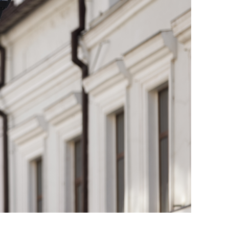
янием как основа
«Гонка Героев»
рупких команд