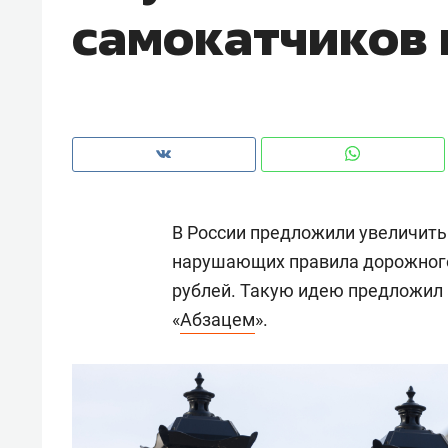
самокатчиков в
с ЖК «Иволга» в Зеленодольске
В России предложили увеличить
нарушающих правила дорожного д
рублей. Такую идею предложил
«
Абзацем
».
Рекомендуем
Рекоме
«В банкротствах сегодня
Опыт 
ищут не активы, а людей,
приро
которые ими управляли. Они
с мен