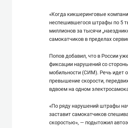
«Когда кикшеринговые компании
неспешившегося штрафы по 5 ты
миллионов за тысячи „наездник
самокатчиков в пределах сервис
Попов добавил, что в России у
фиксации нарушений со стороны
мобильности (СИМ). Речь идет 
превышение скорости, передвиж
вдвоем на одном электросамока
«По ряду нарушений штрафы нач
заставит самокатчиков спешива
скоростью», — подытожил автоэ