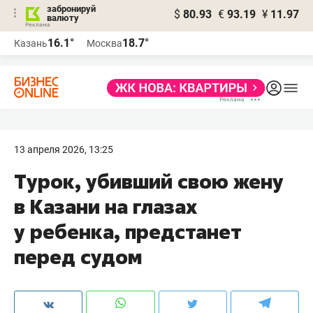
забронируй
$
80.93
€
93.19
¥
11.97
валюту
16.1°
18.7°
Казань
Москва
13 апреля 2026, 13:25
Турок, убивший свою жену
в Казани на глазах
у ребенка, предстанет
перед судом