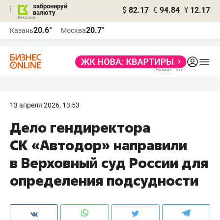
забронируй
$
82.17
€
94.84
¥
12.17
валюту
20.6°
20.7°
Казань
Москва
13 апреля 2026, 13:53
Дело гендиректора
СК «Автодор» направили
в Верховный суд России для
определения подсудности