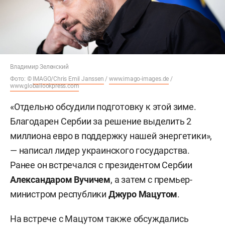
Владимир Зеленский
Фото: ©
IMAGO/Chris Emil Janssen
/
www.imago-images.de
/
www.globallookpress.com
«Отдельно обсудили подготовку к этой зиме.
Благодарен Сербии за решение выделить 2
миллиона евро в поддержку нашей энергетики»,
— написал лидер украинского государства.
Ранее он встречался с президентом Сербии
Александаром Вучичем
, а затем с премьер-
министром республики
Джуро Мацутом
.
На встрече с Мацутом также обсуждались