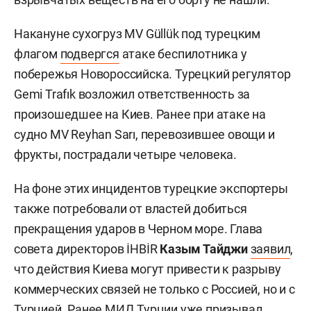
Накануне сухогруз MV Güllük под турецким
флагом
подвергся
атаке беспилотника у
побережья Новороссийска. Турецкий регулятор
Gemi Trafık возложил ответственность за
произошедшее на Киев. Ранее при атаке на
судно MV Reyhan Sarı, перевозившее овощи и
фрукты, пострадали четыре человека.
На фоне этих инцидентов турецкие экспортеры
также потребовали от властей добиться
прекращения ударов в Черном море. Глава
совета директоров İHBİR
Казым Тайджи
заявил
,
что действия Киева могут привести к разрыву
коммерческих связей не только с Россией, но и с
Турцией. Ранее МИД Турции уже призывал