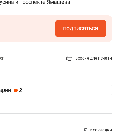
усина и проспекте Ямашева.
подписаться
er
версия для печати
арии
2
в закладки