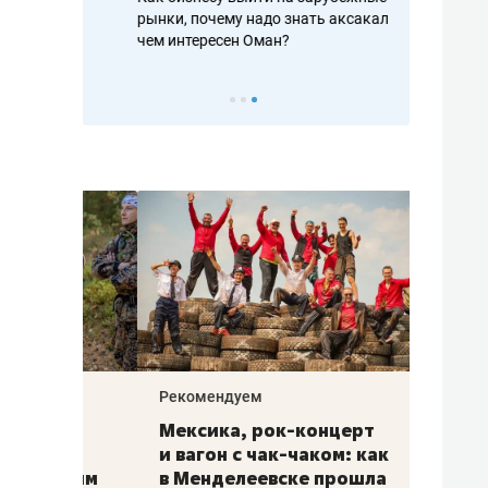
рафакте,
рынки, почему надо знать аксакалов и
о трехкратно
кредитов
чем интересен Оман?
клиентах и ч
Рекомендуем
Рекоме
ой
Мексика, рок-концерт
«Прор
и вагон с чак-чаком: как
30 ме
еским
в Менделеевске прошла
лечит