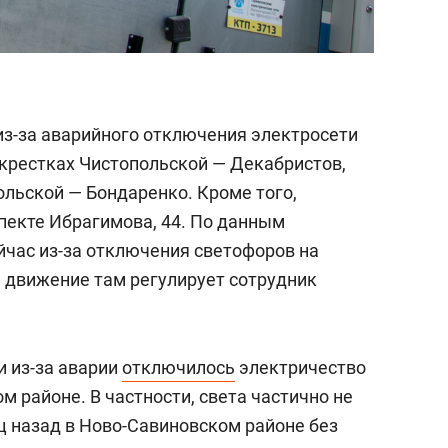
 из-за аварийного отключения электросети
крестках Чистопольской — Декабристов,
льской — Бондаренко. Кроме того,
екте Ибрагимова, 44. По данным
йчас из-за отключения светофоров на
 движение там регулирует сотрудник
и из-за аварии
отключилось
электричество
м районе. В частности, света частично не
ц назад в Ново-Савиновском районе без