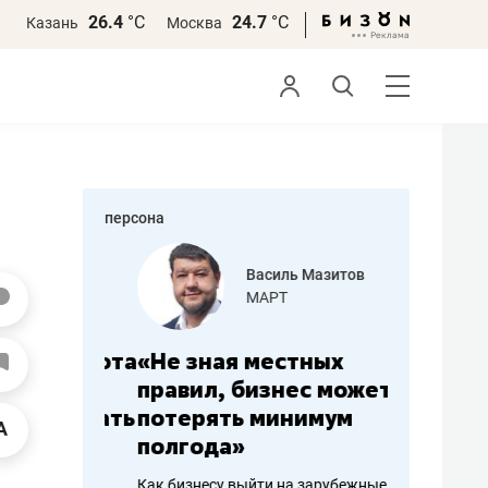
26.4
°С
24.7
°С
Казань
Москва
персона
еменова
Василь Мазитов
»
МАРТ
а: работа
«Не зная местных
«Мне лу
ечься
правил, бизнес может
не зара
вствовать
потерять минимум
чем пот
полгода»
репутац
пошиву
Как бизнесу выйти на зарубежные
Владелец от