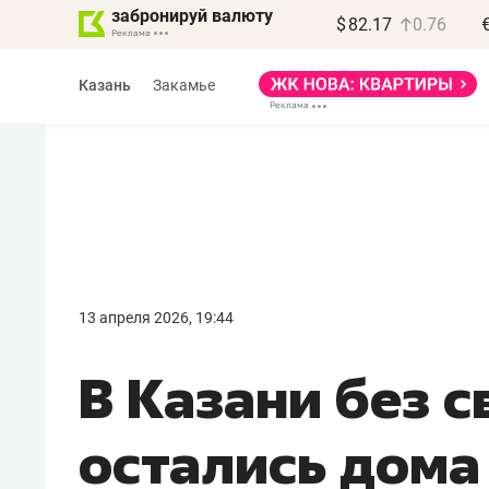
забронируй валюту
$
82.17
0.76
Казань
Закамье
Василь Мазитов
МАРТ
13 апреля 2026, 19:44
«Не зная местных
В Казани без 
правил, бизнес может
потерять минимум
остались дома
полгода»
Как бизнесу выйти на зарубежные