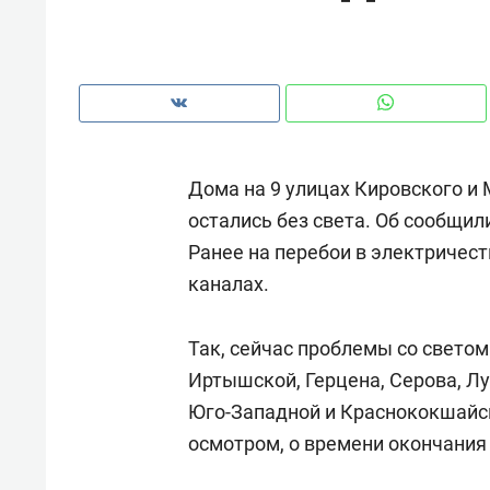
рынки, почему надо знать аксакал
чем интересен Оман?
Дома на 9 улицах Кировского и
остались без света. Об сообщил
Ранее на перебои в электричес
каналах.
Так, сейчас проблемы со свето
Иртышской, Герцена, Серова, Л
Рекомендуем
Рекоме
Юго-Западной и Краснококшайск
Как ГК «МИР ГРУПП» и ВТБ
150 ка
осмотром, о времени окончания
создают оазис жилого
ID вме
комфорта под Казанью
безоп