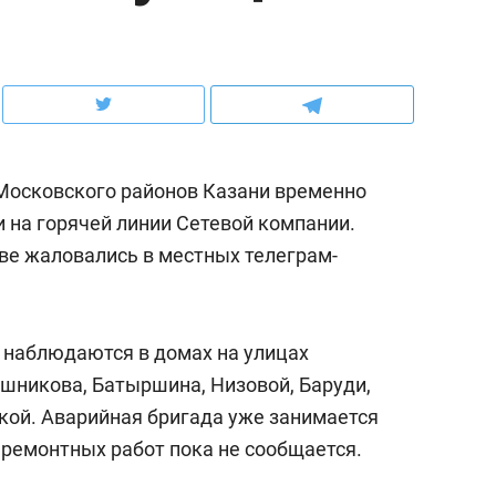
ов и
о трехкратном росте цен, дотошных
школьной формы о конт
клиентах и чудных запросах мастеров
налогах и развитии без 
 Московского районов Казани временно
и на горячей линии Сетевой компании.
тве жаловались в местных телеграм-
м наблюдаются в домах на улицах
ушникова, Батыршина, Низовой, Баруди,
ндуем
Рекомендуем
ой. Аварийная бригада уже занимается
мер до квартиры и Face
Опыт выживания в дик
 ремонтных работ пока не сообщается.
сто ключа: какой будет
природе, работа
асность в ЖК «Нова»
с ментальным и физич