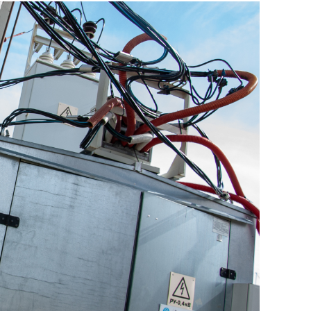
состоянием как основа
антихрупких команд