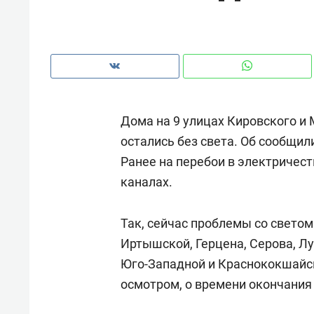
рынки, почему надо знать аксакал
чем интересен Оман?
Дома на 9 улицах Кировского и
остались без света. Об сообщил
Ранее на перебои в электричес
каналах.
Так, сейчас проблемы со свето
Иртышской, Герцена, Серова, Л
Рекомендуем
Рекоме
Юго-Западной и Краснококшайск
Как ГК «МИР ГРУПП» и ВТБ
150 ка
осмотром, о времени окончания
создают оазис жилого
ID вме
комфорта под Казанью
безоп