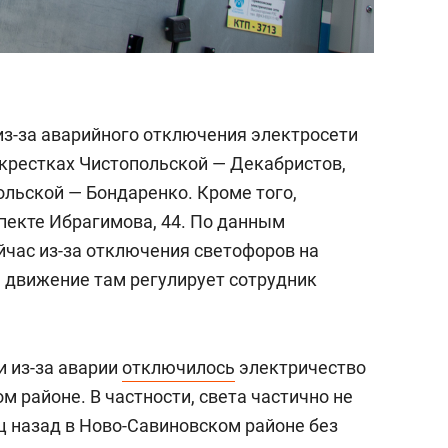
 из-за аварийного отключения электросети
крестках Чистопольской — Декабристов,
льской — Бондаренко. Кроме того,
екте Ибрагимова, 44. По данным
йчас из-за отключения светофоров на
 движение там регулирует сотрудник
и из-за аварии
отключилось
электричество
м районе. В частности, света частично не
ц назад в Ново-Савиновском районе без