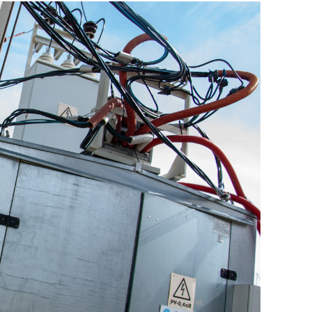
состоянием как основа
антихрупких команд