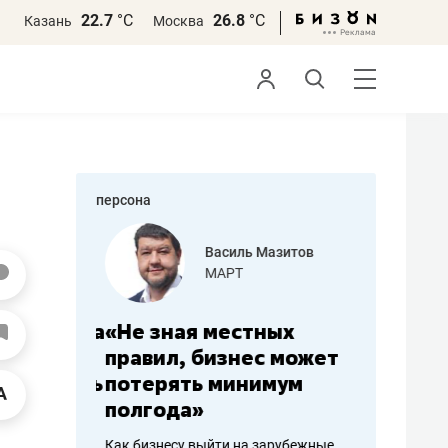
22.7
°С
26.8
°С
Казань
Москва
персона
еменова
Василь Мазитов
»
МАРТ
а: работа
«Не зная местных
«Мне лу
ечься
правил, бизнес может
не зара
вствовать
потерять минимум
чем пот
полгода»
репутац
пошиву
Как бизнесу выйти на зарубежные
Владелец от