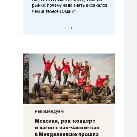
рафакте,
рынки, почему надо знать аксакалов и
о трехкратно
кредитов
чем интересен Оман?
клиентах и ч
Рекомендуем
Рекоме
ой
Мексика, рок-концерт
«Прор
и вагон с чак-чаком: как
30 ме
еским
в Менделеевске прошла
лечит