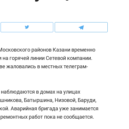
ов и
о трехкратном росте цен, дотошных
школьной формы о конт
клиентах и чудных запросах мастеров
налогах и развитии без 
 Московского районов Казани временно
и на горячей линии Сетевой компании.
тве жаловались в местных телеграм-
м наблюдаются в домах на улицах
ушникова, Батыршина, Низовой, Баруди,
ндуем
Рекомендуем
ой. Аварийная бригада уже занимается
мер до квартиры и Face
Опыт выживания в дик
 ремонтных работ пока не сообщается.
сто ключа: какой будет
природе, работа
асность в ЖК «Нова»
с ментальным и физич