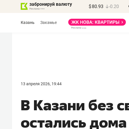
забронируй валюту
$
80.93
-0.20
Казань
Закамье
Василь Мазитов
МАРТ
13 апреля 2026, 19:44
«Не зная местных
В Казани без 
правил, бизнес может
потерять минимум
остались дома
полгода»
Как бизнесу выйти на зарубежные