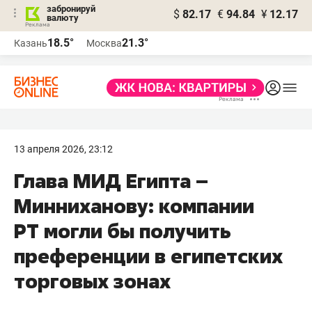
забронируй
$
82.17
€
94.84
¥
12.17
валюту
18.5°
21.3°
Казань
Москва
13 апреля 2026, 23:12
Глава МИД Египта –
Минниханову: компании
РТ могли бы получить
преференции в египетских
торговых зонах