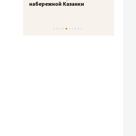
набережной Казанки
«Барк
«Рез