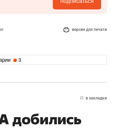
подписаться
er
версия для печати
арии
3
в закладки
А добились