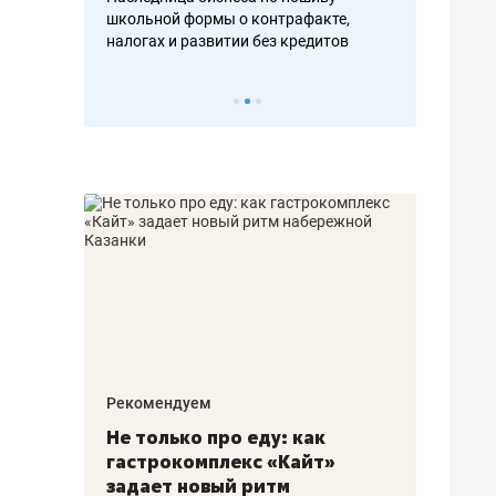
н, дотошных
школьной формы о контрафакте,
рынки, почем
осах мастеров
налогах и развитии без кредитов
чем интересе
Рекомендуем
Рекоме
аждые
Не только про еду: как
Элитн
канал»
гастрокомплекс «Кайт»
и бре
рии
задает новый ритм
гаран