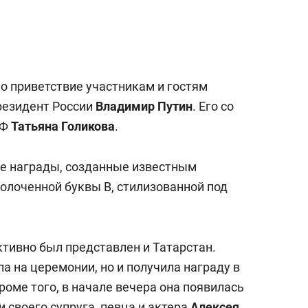
а Героев»
Казани
о приветствие участникам и гостям
резидент России
Владимир Путин
. Его со
РФ
Татьяна Голикова
.
ые награды, созданные известным
олоченной буквы В, стилизованной под
активно был представлен и Татарстан.
а на церемонии, но и получила награду в
оме того, в начале вечера она появилась
 своего супруга, певца и актера
Алексея