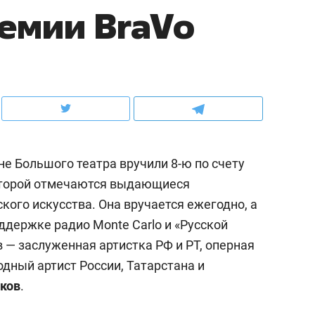
емии BraVo
рынки, почему надо знать аксакалов и
о трехкратном росте це
чем интересен Оман?
клиентах и чудных запр
не Большого театра вручили 8-ю по счету
оторой отмечаются выдающиеся
кого искусства. Она вручается ежегодно, а
оддержке радио Monte Carlo и «Русской
 — заслуженная артистка РФ и РТ, оперная
ндуем
Рекомендуем
одный артист России, Татарстана и
ка, рок-концерт
«Прорывы случались к
ков
.
н с чак-чаком: как
30 метров»: как «Водо
делеевске прошла
лечит подземные арте