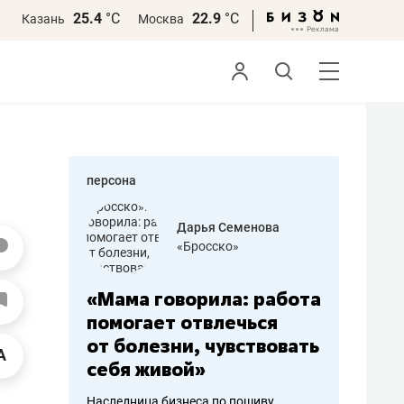
25.4
°С
22.9
°С
Казань
Москва
персона
бодец
Дарья Семенова
 решения»
«Бросско»
«Мама говорила: работа
«Не зна
вообще,
помогает отвлечься
правил,
от болезни, чувствовать
потерят
себя живой»
полгода
ирмы
Наследница бизнеса по пошиву
Как бизнесу 