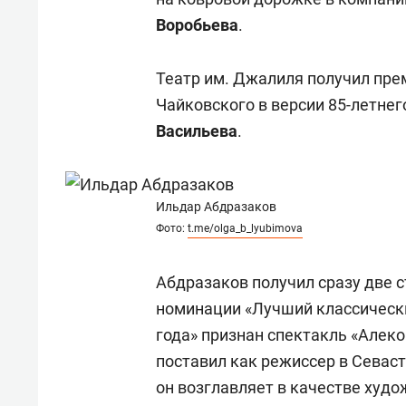
Воробьева
.
Театр им. Джалиля получил пре
Чайковского в версии 85-летне
Васильева
.
Ильдар Абдразаков
Фото:
t.me/olga_b_lyubimova
Абдразаков получил сразу две 
номинации «Лучший классически
года» признан спектакль «Алек
поставил как режиссер в Севас
он возглавляет в качестве худо