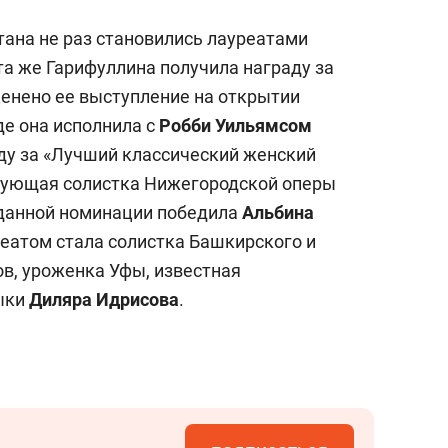
тана не раз становились лауреатами
 та же Гарифуллина получила награду за
ценено ее выступление на открытии
де она исполнила с
Робби Уильямсом
оду за «Лучший классический женский
вующая солистка Нижегородской оперы
в данной номинации победила
Альбина
уреатом стала солистка Башкирского и
в, уроженка Уфы, известная
ыки
Диляра Идрисова
.