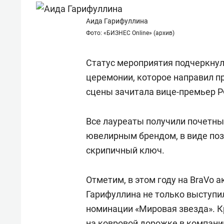
состоянием как основа
«Гонк
антихрупких команд
Аида Гарифуллина
Фото: «БИЗНЕС Online» (архив)
Статус мероприятия подчеркнул
церемонии, которое направил п
сцены зачитала вице-премьер 
Все лауреаты получили почетн
ювелирным брендом, в виде поз
скрипичный ключ.
Отметим, в этом году на BraVo 
Гарифуллина
не только выступил
номинации «Мировая звезда». Кр
на ковровой дорожке в компании