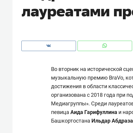
лауреатами пр
Во вторник на исторической сце
музыкальную премию BraVo, к
достижения в области классичес
организована с 2018 года при п
Медиагруппы». Среди лауреатов
Рекомендуем
Рекоме
певица
Аида Гарифуллина
и нар
и Face
Опыт выживания в дикой
Мекси
Башкортостана
Ильдар Абдраза
 будет
природе, работа
и ваго
ва»
с ментальным и физическим
в Мен