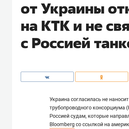
от Украины отк
на КТК и не св
с Россией тан
Украина согласилась не наноси
трубопроводного консорциума (
Россией судам, которые направл
Bloomberg
со ссылкой на америк