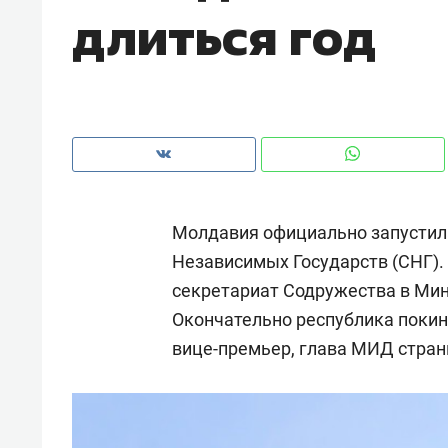
длиться год
рынки, почему надо знать аксакал
чем интересен Оман?
Молдавия официально запустил
Независимых Государств (СНГ).
секретариат Содружества в Мин
Окончательно республика покине
вице-премьер, глава МИД стра
Рекомендуем
Рекоме
Как ГК «МИР ГРУПП» и ВТБ
150 ка
создают оазис жилого
ID вме
комфорта под Казанью
безоп