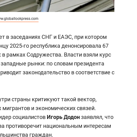
w.globallookpress.com
ет в заседаниях СНГ и ЕАЭС, при котором
нцу 2025-го республика денонсировала 67
 в рамках Содружества. Власти взяли курс
 западные рынки: по словам президента
приводит законодательство в соответствие с
три страны критикуют такой вектор,
х мигрантов и экономических связей.
идер социалистов
Игорь Додон
заявлял, что
ва противоречит национальным интересам
ольшинства граждан.