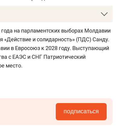
арств создали в 1991 году после распада
 года на парламентских выборах Молдавии
к организации в апреле 1994 года. Сейчас,
я «Действие и солидарность» (ПДС) Санду.
н: Россия, Беларусь, Казахстан, Узбекистан,
вии в Евросоюз к 2028 году. Выступающий
я, Азербайджан. Туркменистан является
тва с ЕАЭС и СНГ Патриотический
рузия вышла из Содружества в 2009 году,
ое место.
018-м.
подписаться