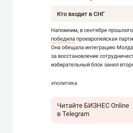
Кто входит в СНГ
Содружество Независимых Госуд
Напомним, в сентябре прошлого
СССР. Молдавия присоединилась 
победила
проевропейская парти
помимо нее, в СНГ входят 8 стра
Она обещала интеграцию Молда
Таджикистан, Киргизия, Армени
за восстановление сотрудничес
ассоциированным членом СНГ. Г
избирательный блок занял втор
Украина прекратила участие в 2
политика
#
Читайте БИЗНЕС Online
в Telegram