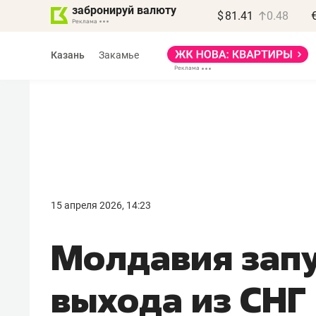
забронируй валюту
$
81.41
0.48
Казань
Закамье
Василь Мазитов
МАРТ
15 апреля 2026, 14:23
«Не зная местных
Молдавия запу
правил, бизнес может
потерять минимум
выхода из СНГ 
полгода»
Как бизнесу выйти на зарубежные