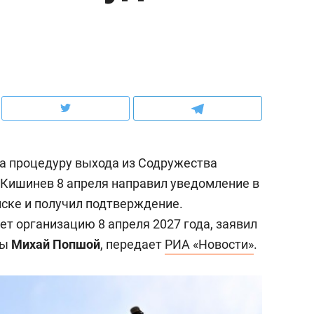
ов и
о трехкратном росте цен, дотошных
школьной формы о конт
клиентах и чудных запросах мастеров
налогах и развитии без 
а процедуру выхода из Содружества
 Кишинев 8 апреля направил уведомление в
ске и получил подтверждение.
т организацию 8 апреля 2027 года, заявил
ны
Михай Попшой
, передает
РИА «Новости»
.
ндуем
Рекомендуем
мер до квартиры и Face
Опыт выживания в дик
сто ключа: какой будет
природе, работа
асность в ЖК «Нова»
с ментальным и физич