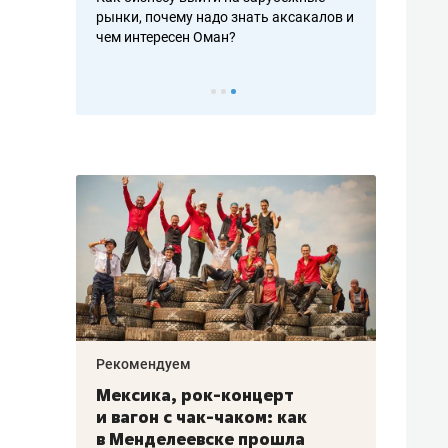
рафакте,
рынки, почему надо знать аксакалов и
о трехкратно
кредитов
чем интересен Оман?
клиентах и ч
Рекомендуем
Рекоме
ой
Мексика, рок-концерт
«Прор
и вагон с чак-чаком: как
30 ме
еским
в Менделеевске прошла
лечит