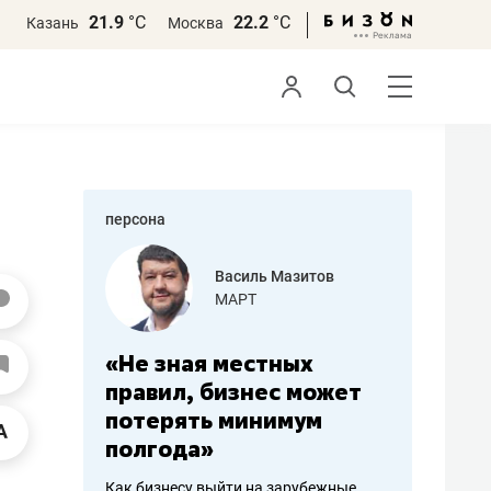
21.9
°С
22.2
°С
Казань
Москва
персона
еменова
Василь Мазитов
»
МАРТ
а: работа
«Не зная местных
«Мне лу
ечься
правил, бизнес может
не зара
вствовать
потерять минимум
чем пот
полгода»
репутац
пошиву
Как бизнесу выйти на зарубежные
Владелец от