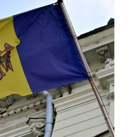
состоянием как основа
антихрупких команд