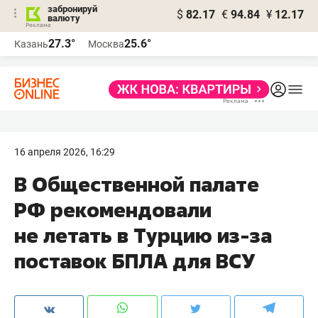
забронируй
$
82.17
€
94.84
¥
12.17
валюту
27.3°
25.6°
Казань
Москва
16 апреля 2026, 16:29
В Общественной палате
РФ рекомендовали
не летать в Турцию из-за
поставок БПЛА для ВСУ