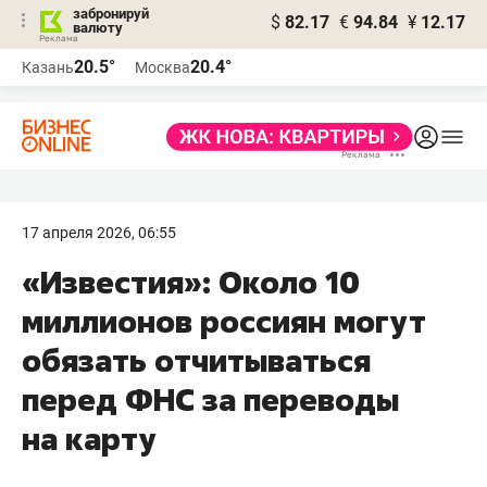
забронируй
$
82.17
€
94.84
¥
12.17
валюту
20.5°
20.4°
Казань
Москва
17 апреля 2026, 06:55
«Известия»: Около 10
миллионов россиян могут
обязать отчитываться
перед ФНС за переводы
на карту