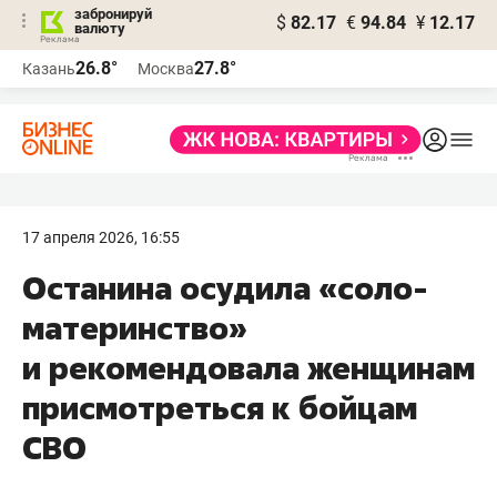
забронируй
$
82.17
€
94.84
¥
12.17
валюту
26.8°
27.8°
Казань
Москва
17 апреля 2026, 16:55
Останина осудила «соло-
материнство»
и рекомендовала женщинам
присмотреться к бойцам
СВО