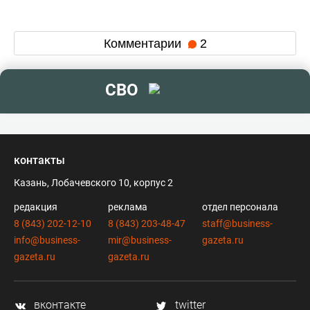
Комментарии
2
СВО
контакты
Казань, Лобачевского 10, корпус 2
редакция
реклама
отдел персонала
8 (843) 202-12-10
8 (843) 203-48-47
staff@business-
info@business-
mir@business-
gazeta.ru
gazeta.ru
gazeta.ru
вконтакте
twitter