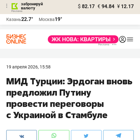
забронируй
$
82.17
€
94.84
¥
12.17
валюту
22.7°
19°
Казань
Москва
19 апреля 2026, 15:58
МИД Турции: Эрдоган вновь
предложил Путину
провести переговоры
с Украиной в Стамбуле