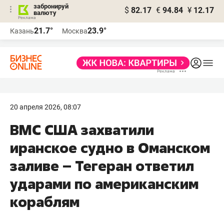
забронируй
$
82.17
€
94.84
¥
12.17
валюту
21.7°
23.9°
Казань
Москва
20 апреля 2026, 08:07
ВМС США захватили
иранское судно в Оманском
заливе – Тегеран ответил
ударами по американским
кораблям