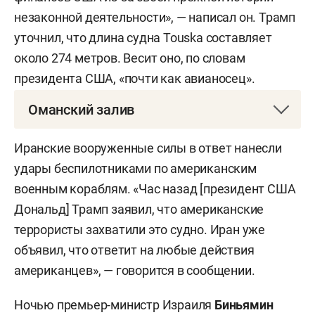
незаконной деятельности», — написал он. Трамп
уточнил, что длина судна Touska составляет
около 274 метров. Весит оно, по словам
президента США, «почти как авианосец».
Оманский залив
Оманский залив — это часть Индийского океана,
Иранские вооруженные силы в ответ нанесли
расположенная между Аравийским
удары беспилотниками по американским
полуостровом и южным побережьем Ирана. Он
военным кораблям. «Час назад [президент США
соединяет Ормузский пролив с открытым
Дональд] Трамп заявил, что американские
океаном и фактически служит «входом» в
террористы захватили это судно. Иран уже
Персидский залив. Это важный морской
объявил, что ответит на любые действия
коридор, через который проходят торговые и
американцев», — говорится в сообщении.
энергетические маршруты, в том числе
поставки нефти и газа из стран Персидского
Ночью премьер-министр Израиля
Биньямин