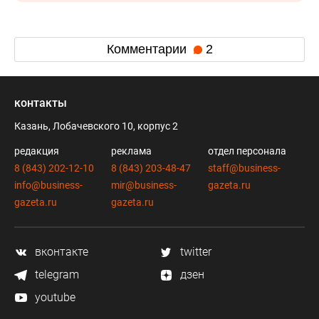
Комментарии
2
контакты
Казань, Лобачевского 10, корпус 2
редакция
реклама
отдел персонала
8 (843) 202-12-10
8 (843) 203-48-47
staff@business-
info@business-
mir@business-
gazeta.ru
gazeta.ru
gazeta.ru
вконтакте
twitter
telegram
дзен
youtube