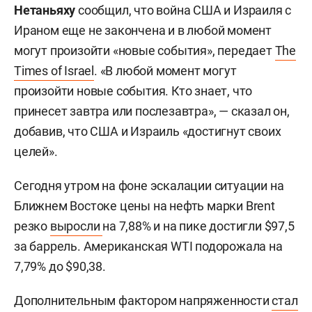
залива на мировые рынки.
Нетаньяху
сообщил, что война США и Израиля с
Ираном еще не закончена и в любой момент
могут произойти «новые события», передает
The
Times of Israel
. «В любой момент могут
произойти новые события. Кто знает, что
принесет завтра или послезавтра», — сказал он,
добавив, что США и Израиль «достигнут своих
целей».
Сегодня утром на фоне эскалации ситуации на
Ближнем Востоке цены на нефть марки Brent
резко
выросли
на 7,88% и на пике достигли $97,5
за баррель. Американская WTI подорожала на
7,79% до $90,38.
Дополнительным фактором напряженности
стал