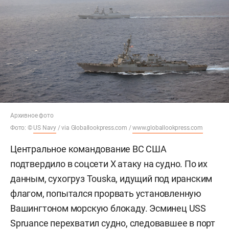
Архивное фото
Фото: ©
US Navy
/ via Globallookpress.com /
www.globallookpress.com
Центральное командование ВС США
подтвердило в соцсети Х атаку на судно. По их
данным, сухогруз Touska, идущий под иранским
флагом, попытался прорвать установленную
Вашингтоном морскую блокаду. Эсминец USS
Spruance перехватил судно, следовавшее в порт