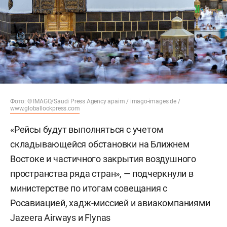
Фото: © IMAGO/Saudi Press Agency apaim / imago-images.de /
www.globallookpress.com
«Рейсы будут выполняться с учетом
складывающейся обстановки на Ближнем
Востоке и частичного закрытия воздушного
пространства ряда стран», — подчеркнули в
министерстве по итогам совещания с
Росавиацией, хадж-миссией и авиакомпаниями
Jazeera Airways и Flynas