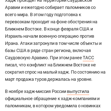
Хадж проходит на территории Саудовской
обязательное для каждого мусульманина хотя
Аравии и ежегодно собирает паломников со
бы один раз в жизни при наличии здоровья и
всего мира. В этом году подготовка к
финансовых возможностей.
перевозкам проходит на фоне обострения на
Ближнем Востоке. В конце февраля США и
Умра
— это малое паломничество в исламской
Израиль начали военную операцию против
традиции, которое мусульмане совершают в
Ирана. Атаки затронули в том числе объекты и
Мекку в любое время года. В отличие от хаджа,
базы США в ряде стран региона, включая
который проходит строго в определенные даты
Саудовскую Аравию. При этом ранее
ТАСС
и считается обязательным для каждого
писал, что конфликт на Ближнем Востоке не
мусульманина при наличии возможностей, умра
сократил спрос на малый хадж. По состоянию на
носит добровольный характер.
март продажа туров держалась на уровне.
В ноябре хадж-миссия России
выпустила
официальное обращение к хадж-компаниям и
паломникам, в котором уведомила о новинках