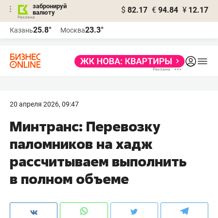
забронируй
$
82.17
€
94.84
¥
12.17
валюту
25.8°
23.3°
Казань
Москва
20 апреля 2026, 09:47
Минтранс: Перевозку
паломников на хадж
рассчитываем выполнить
в полном объеме