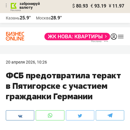
забронируй
$
80.93
€
93.19
¥
11.97
валюту
25.9°
28.9°
Казань
Москва
20 апреля 2026, 10:26
ФСБ предотвратила теракт
в Пятигорске с участием
гражданки Германии