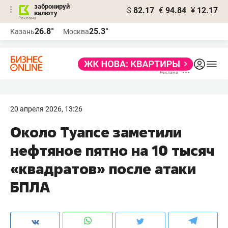
забронируй
$
82.17
€
94.84
¥
12.17
валюту
26.8°
25.3°
Казань
Москва
20 апреля 2026, 13:26
Около Туапсе заметили
нефтяное пятно на 10 тысяч
«квадратов» после атаки
БПЛА