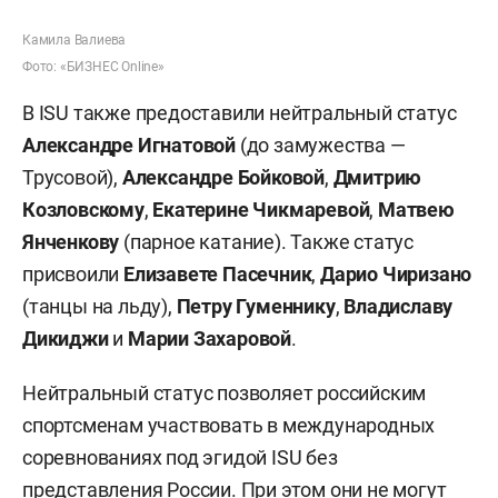
Камила Валиева
Фото: «БИЗНЕС Online»
В ISU также предоставили нейтральный статус
Александре Игнатовой
(до замужества —
Трусовой),
Александре Бойковой
,
Дмитрию
Козловскому
,
Екатерине Чикмаревой
,
Матвею
Янченкову
(парное катание). Также статус
присвоили
Елизавете Пасечник
,
Дарио Чиризано
(танцы на льду),
Петру Гуменнику
,
Владиславу
Дикиджи
и
Марии Захаровой
.
Нейтральный статус позволяет российским
спортсменам участвовать в международных
соревнованиях под эгидой ISU без
представления России. При этом они не могут