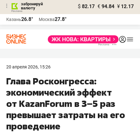
забронируй
$
82.17
€
94.84
¥
12.17
валюту
26.8°
27.8°
Казань
Москва
20 апреля 2026, 15:26
Глава Росконгресса:
экономический эффект
от KazanForum в 3–5 раз
превышает затраты на его
проведение