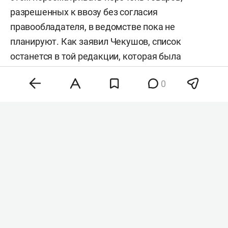
разрешенных к ввозу без согласия
правообладателя, в ведомстве пока не
планируют. Как заявил Чекушов, список
останется в той редакции, которая была
утверждена в мае.
0
Механизм параллельного импорта действует в
России с мая 2022 года. Он позволяет ввозить
оригинальные товары без прямого разрешения
производителя. Минпромторг формирует
перечень исходя из двух критериев:
правообладатель прекратил поставки в Россию,
а отечественных аналогов нет.
В январе объем параллельного импорта в России
сократился
до исторического минимума — он