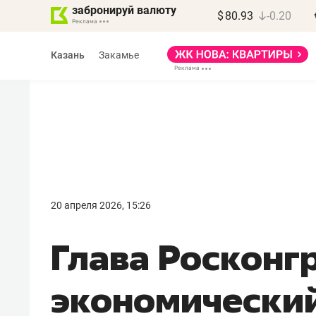
забронируй валюту
$
80.93
-0.20
Казань
Закамье
Василь Мазитов
МАРТ
20 апреля 2026, 15:26
«Не зная местных
Глава Росконгр
правил, бизнес может
потерять минимум
экономически
полгода»
Как бизнесу выйти на зарубежные