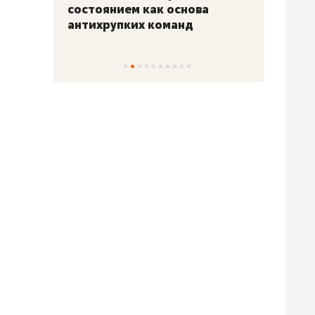
«Гонка Героев»
Казан