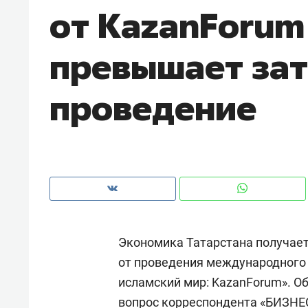
от KazanForum 
рынки, почему надо знать аксакал
чем интересен Оман?
превышает зат
проведение
Экономика Татарстана получае
Рекомендуем
Рекоме
от проведения международного
Как ГК «МИР ГРУПП» и ВТБ
150 ка
исламский мир: KazanForum». Об
создают оазис жилого
ID вме
комфорта под Казанью
безоп
вопрос корреспондента «БИЗНЕС