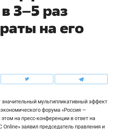
в 3–5 раз
ов и
о трехкратном росте цен, дотошных
школьной формы о конт
клиентах и чудных запросах мастеров
налогах и развитии без 
раты на его
т значительный мультипликативный эффект
ндуем
Рекомендуем
 экономического форума «Россия —
мер до квартиры и Face
Опыт выживания в дик
 этом на пресс-конференции в ответ на
сто ключа: какой будет
природе, работа
асность в ЖК «Нова»
с ментальным и физич
 Online» заявил председатель правления и