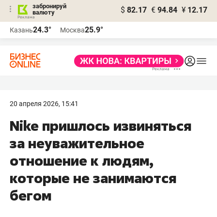
забронируй
$
82.17
€
94.84
¥
12.17
валюту
24.3°
25.9°
Казань
Москва
20 апреля 2026, 15:41
Nike пришлось извиняться
за неуважительное
отношение к людям,
которые не занимаются
бегом