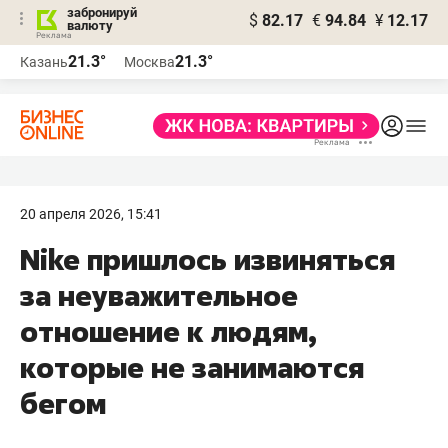
забронируй
$
82.17
€
94.84
¥
12.17
валюту
21.3°
21.3°
Казань
Москва
20 апреля 2026, 15:41
Nike пришлось извиняться
за неуважительное
отношение к людям,
которые не занимаются
бегом