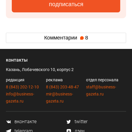
подписаться
Комментарии
8
контакты
Казань, Лобачевского 10, корпус 2
редакция
реклама
отдел персонала
8 (843) 202-12-10
8 (843) 203-48-47
staff@business-
info@business-
mir@business-
gazeta.ru
gazeta.ru
gazeta.ru
вконтакте
twitter
telegram
дзен